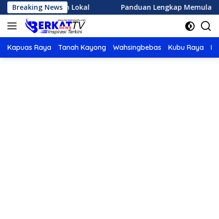
Langsung
 Sejarah Lokal
Breaking News
Panduan Lengkap Memulai Olahraga La
ke
konten
Kapuas Raya
Tanah Kayong
Wahsingbebas
Kubu Raya
Po