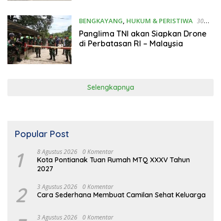
BENGKAYANG
,
HUKUM & PERISTIWA
30
Maret 2023
Panglima TNI akan Siapkan Drone
di Perbatasan RI – Malaysia
Selengkapnya
Popular Post
1
8 Agustus 2026
0 Komentar
Kota Pontianak Tuan Rumah MTQ XXXV Tahun
2027
2
3 Agustus 2026
0 Komentar
Cara Sederhana Membuat Camilan Sehat Keluarga
3 Agustus 2026
0 Komentar