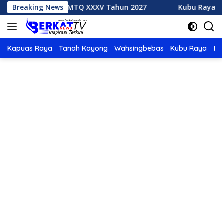
Langsung
uan Rumah MTQ XXXV Tahun 2027
Breaking News
Kubu Raya Juara Umu
ke
konten
Kapuas Raya
Tanah Kayong
Wahsingbebas
Kubu Raya
Po