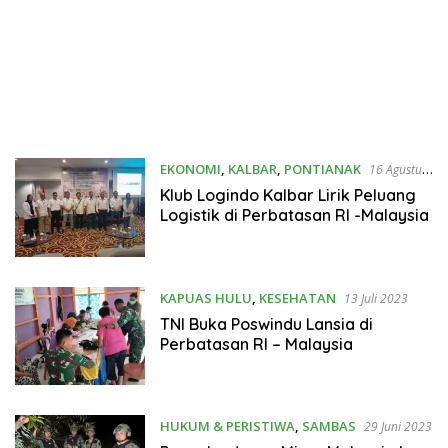
EKONOMI
,
KALBAR
,
PONTIANAK
16 Agustus
2023
Klub Logindo Kalbar Lirik Peluang
Logistik di Perbatasan RI -Malaysia
KAPUAS HULU
,
KESEHATAN
13 Juli 2023
TNI Buka Poswindu Lansia di
Perbatasan RI – Malaysia
HUKUM & PERISTIWA
,
SAMBAS
29 Juni 2023