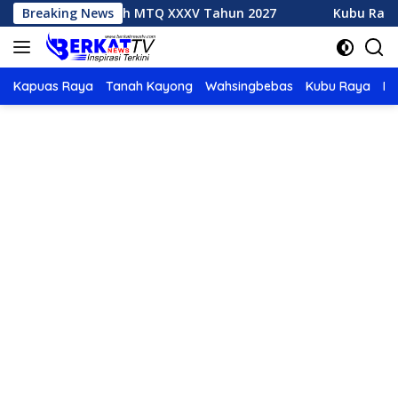
Langsung
k Tuan Rumah MTQ XXXV Tahun 2027
Breaking News
Kubu Raya Juara 
ke
konten
Kapuas Raya
Tanah Kayong
Wahsingbebas
Kubu Raya
Po