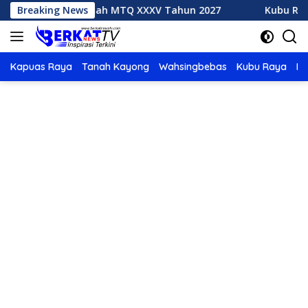
Langsung
ak Tuan Rumah MTQ XXXV Tahun 2027
Breaking News
Kubu Raya Juara
ke
konten
Kapuas Raya
Tanah Kayong
Wahsingbebas
Kubu Raya
Po