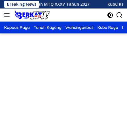
Langsung
k Tuan Rumah MTQ XXXV Tahun 2027
Breaking News
Kubu Raya Juara
ke
konten
Kapuas Raya
Tanah Kayong
Wahsingbebas
Kubu Raya
Po