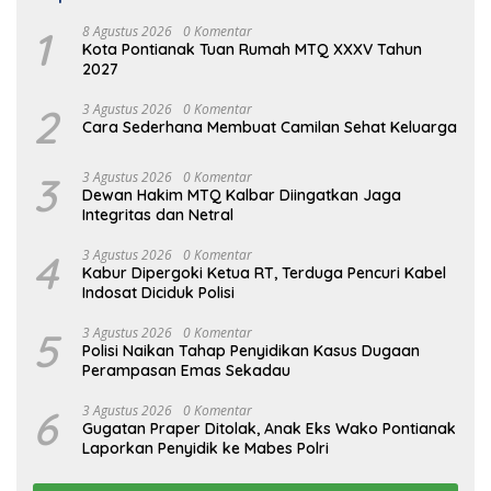
1
8 Agustus 2026
0 Komentar
Kota Pontianak Tuan Rumah MTQ XXXV Tahun
2027
2
3 Agustus 2026
0 Komentar
Cara Sederhana Membuat Camilan Sehat Keluarga
3
3 Agustus 2026
0 Komentar
Dewan Hakim MTQ Kalbar Diingatkan Jaga
Integritas dan Netral
4
3 Agustus 2026
0 Komentar
Kabur Dipergoki Ketua RT, Terduga Pencuri Kabel
Indosat Diciduk Polisi
5
3 Agustus 2026
0 Komentar
Polisi Naikan Tahap Penyidikan Kasus Dugaan
Perampasan Emas Sekadau
6
3 Agustus 2026
0 Komentar
Gugatan Praper Ditolak, Anak Eks Wako Pontianak
Laporkan Penyidik ke Mabes Polri