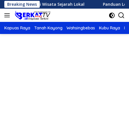
Langsung
ih Destinasi Wisata Sejarah Lokal
Breaking News
Panduan Lengkap Me
ke
konten
Kapuas Raya
Tanah Kayong
Wahsingbebas
Kubu Raya
Po