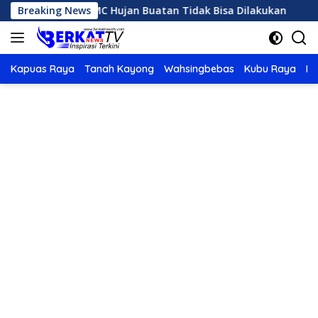
Langsung
in Panas, OMC Hujan Buatan Tidak Bisa Dilakukan
Breaking News
Karh
ke
konten
Kapuas Raya
Tanah Kayong
Wahsingbebas
Kubu Raya
Po