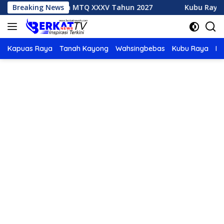
Langsung
k Tuan Rumah MTQ XXXV Tahun 2027
Breaking News
Kubu Raya Juara
ke
konten
Kapuas Raya
Tanah Kayong
Wahsingbebas
Kubu Raya
Po