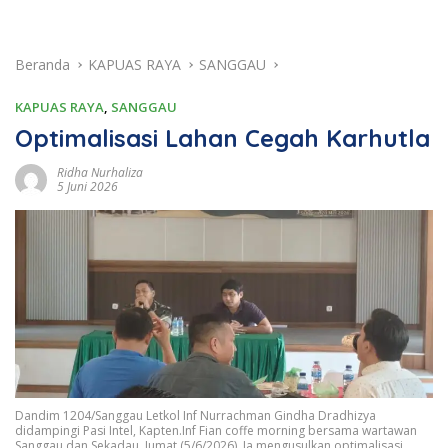
Beranda
KAPUAS RAYA
SANGGAU
KAPUAS RAYA
,
SANGGAU
Optimalisasi Lahan Cegah Karhutla
Ridha Nurhaliza
5 Juni 2026
Dandim 1204/Sanggau Letkol Inf Nurrachman Gindha Dradhizya
didampingi Pasi Intel, Kapten.Inf Fian coffe morning bersama wartawan
Sanggau dan Sekadau, Jumat (5/6/2026). Ia mengusulkan optimalisasi