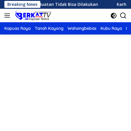
Langsung
 Hujan Buatan Tidak Bisa Dilakukan
Breaking News
Karhutla di Ketap
ke
konten
Kapuas Raya
Tanah Kayong
Wahsingbebas
Kubu Raya
Po