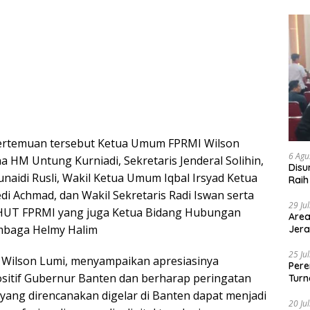
pertemuan tersebut Ketua Umum FPRMI Wilson
6 Agu
 HM Untung Kurniadi, Sekretaris Jenderal Solihin,
Disu
naidi Rusli, Wakil Ketua Umum Iqbal Irsyad Ketua
Raih
i Achmad, dan Wakil Sekretaris Radi Iswan serta
29 Ju
a HUT FPRMI yang juga Ketua Bidang Hubungan
Area
mbaga Helmy Halim
Jera
25 Ju
Wilson Lumi, menyampaikan apresiasinya
Pere
sitif Gubernur Banten dan berharap peringatan
Turn
 yang direncanakan digelar di Banten dapat menjadi
20 Ju