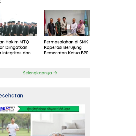
k
an Hakim MTQ
Permasalahan di SMK
ar Diingatkan
Koperasi Berujung
 Integritas dan
Pemecatan Ketua BPP
al
Selengkapnya
esehatan