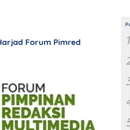
P
1
arjad Forum Pimred