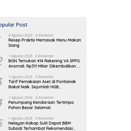
opular Post
8 Agustus 2026
0 Komentar
Resep Praktis Memasak Menu Makan
Siang
2
1 Agustus 2026
0 Komentar
BGN Temukan 414 Rekening VA SPPG
Anomali. Rp311 Miliar Dikembalikan ke
Kas Negara
3
1 Agustus 2026
0 Komentar
Tarif Pemakaian Aset di Pontianak
Bakal Naik. Sejumlah HGB
Diperpanjang
4
1 Agustus 2026
0 Komentar
Penumpang Kendaraan Tertimpa
Pohon Besar Selamat
5
1 Agustus 2026
0 Komentar
Nelayan Kakap Sulit Dapat BBM
Subsidi Terhambat Rekomendasi