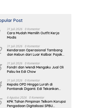
opular Post
31 Juli 2026
0 Komentar
Cara Mudah Memilih Outfit Kerja
Modis
2
31 Juli 2026
0 Komentar
Kendaraan Operasional Tambang
dan Kebun dari Luar Kalbar. Pajak
Kendaraan Hilang
3
31 Juli 2026
0 Komentar
Fondri dan Wendi Mengaku Jual Oli
Palsu ke Edi Chow
4
31 Juli 2026
0 Komentar
Kepala OPD Hingga Lurah di
Pontianak Diganti. Edi Tekankan
Peduli Masalah di Lapangan
5
6 Agustus 2026
0 Komentar
KPK Tahan Pimpinan Telkom Korupsi
Pengadaan Digitalisasi SPBU