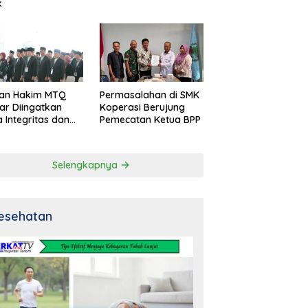
k
an Hakim MTQ
Permasalahan di SMK
ar Diingatkan
Koperasi Berujung
 Integritas dan
Pemecatan Ketua BPP
al
Selengkapnya
esehatan