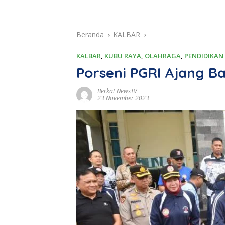
Beranda
KALBAR
KALBAR
,
KUBU RAYA
,
OLAHRAGA
,
PENDIDIKAN
Porseni PGRI Ajang B
Berkat NewsTV
23 November 2023