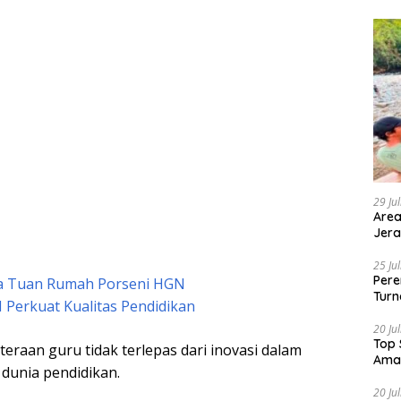
29 Ju
Area
Jera
25 Ju
Pere
a Tuan Rumah Porseni HGN
Turn
I Perkuat Kualitas Pendidikan
20 Ju
Top 
eraan guru tidak terlepas dari inovasi dalam
Ama
 dunia pendidikan.
20 Ju