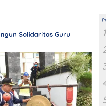
P
1
angun Solidaritas Guru