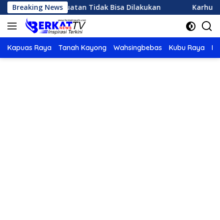
Langsung
Hujan Buatan Tidak Bisa Dilakukan
Breaking News
Karhutla di Ketapa
ke
konten
Kapuas Raya
Tanah Kayong
Wahsingbebas
Kubu Raya
Po