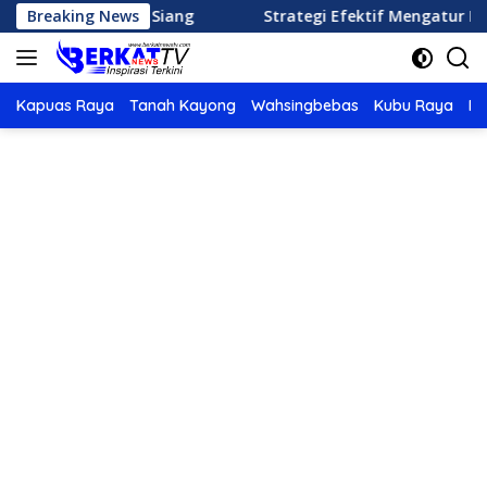
Langsung
 Makan Siang
Breaking News
Strategi Efektif Mengatur Keuangan Ke
ke
konten
Kapuas Raya
Tanah Kayong
Wahsingbebas
Kubu Raya
Po