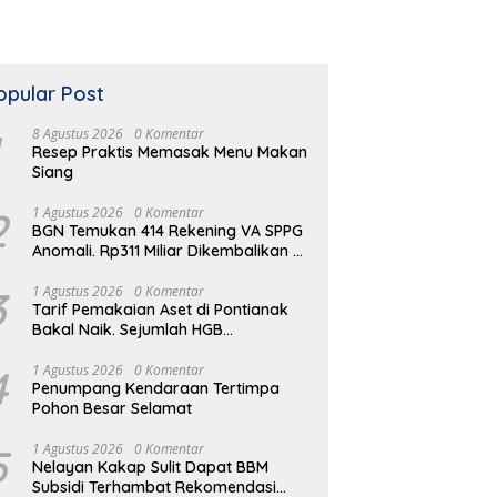
opular Post
8 Agustus 2026
0 Komentar
Resep Praktis Memasak Menu Makan
Siang
2
1 Agustus 2026
0 Komentar
BGN Temukan 414 Rekening VA SPPG
Anomali. Rp311 Miliar Dikembalikan ke
Kas Negara
3
1 Agustus 2026
0 Komentar
Tarif Pemakaian Aset di Pontianak
Bakal Naik. Sejumlah HGB
Diperpanjang
4
1 Agustus 2026
0 Komentar
Penumpang Kendaraan Tertimpa
Pohon Besar Selamat
5
1 Agustus 2026
0 Komentar
Nelayan Kakap Sulit Dapat BBM
Subsidi Terhambat Rekomendasi