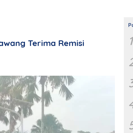
P
1
kawang Terima Remisi