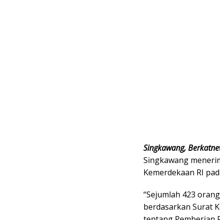
Singkawang, Berkatn
Singkawang menerim
Kemerdekaan RI pada
“Sejumlah 423 oran
berdasarkan Surat 
tentang Pemberian 