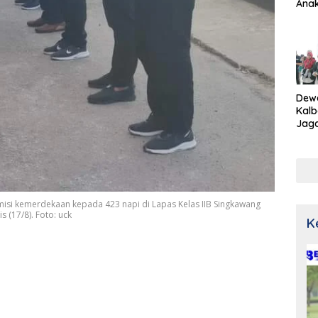
Ana
Dew
Kalb
Jaga
Netr
misi kemerdekaan kepada 423 napi di Lapas Kelas IIB Singkawang
(17/8). Foto: uck
K