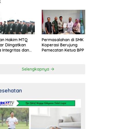
k
an Hakim MTQ
Permasalahan di SMK
ar Diingatkan
Koperasi Berujung
 Integritas dan
Pemecatan Ketua BPP
al
Selengkapnya
esehatan