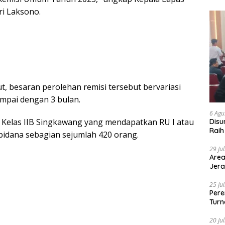
ri Laksono.
jut, besaran perolehan remisi tersebut bervariasi
ampai dengan 3 bulan.
6 Agu
 Kelas IIB Singkawang yang mendapatkan RU I atau
Disu
Raih
idana sebagian sejumlah 420 orang.
29 Ju
Area
Jera
25 Ju
Pere
Turn
20 Ju