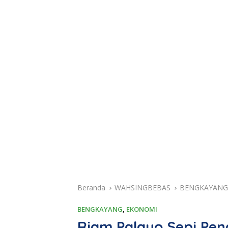
Beranda
WAHSINGBEBAS
BENGKAYANG
BENGKAYANG
,
EKONOMI
Riam Palayo Sepi Pen