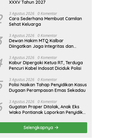
XXXV Tahun 2027
2
3 Agustus 2026
0 Komentar
Cara Sederhana Membuat Camilan
Sehat Keluarga
3
3 Agustus 2026
0 Komentar
Dewan Hakim MTQ Kalbar
Diingatkan Jaga Integritas dan
Netral
4
3 Agustus 2026
0 Komentar
Kabur Dipergoki Ketua RT, Terduga
Pencuri Kabel Indosat Diciduk Polisi
5
3 Agustus 2026
0 Komentar
Polisi Naikan Tahap Penyidikan Kasus
Dugaan Perampasan Emas Sekadau
6
3 Agustus 2026
0 Komentar
Gugatan Praper Ditolak, Anak Eks
Wako Pontianak Laporkan Penyidik
ke Mabes Polri
Selengkapnya