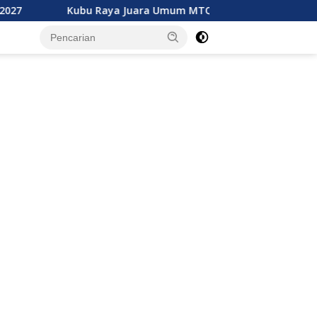
u Raya Juara Umum MTQ XXXIV Kalbar, Geser Mempawah Juara 