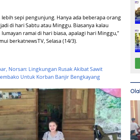
n lebih sepi pengunjung. Hanya ada beberapa orang
jadi di hari Sabtu atau Minggu. Biasanya kalau
 lumayan ramai di hari biasa, apalagi hari Minggu,”
emui berkatnewsTV, Selasa (14/3).
lbar, Norsan: Lingkungan Rusak Akibat Sawit
Sembako Untuk Korban Banjir Bengkayang
Ola