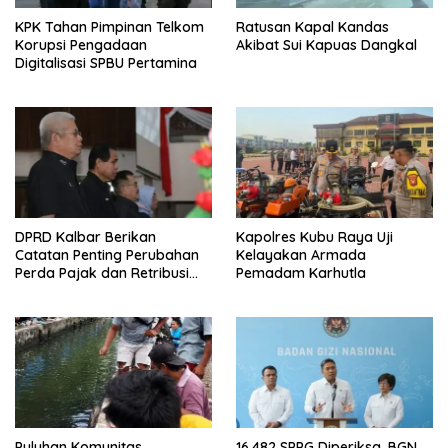
KPK Tahan Pimpinan Telkom
Ratusan Kapal Kandas
Korupsi Pengadaan
Akibat Sui Kapuas Dangkal
Digitalisasi SPBU Pertamina
DPRD Kalbar Berikan
Kapolres Kubu Raya Uji
Catatan Penting Perubahan
Kelayakan Armada
Perda Pajak dan Retribusi
Pemadam Karhutla
Daerah
Puluhan Komunitas
16.482 SPPG Diperiksa, BGN