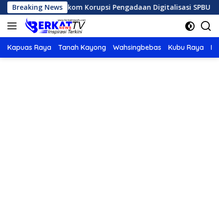
Langsung
pinan Telkom Korupsi Pengadaan Digitalisasi SPBU Pertamina
Breaking News
ke
konten
Kapuas Raya
Tanah Kayong
Wahsingbebas
Kubu Raya
Po