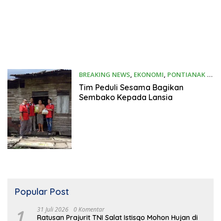
BREAKING NEWS
,
EKONOMI
,
PONTIANAK
4
Oktober 2019
Tim Peduli Sesama Bagikan
Sembako Kepada Lansia
Popular Post
1
31 Juli 2026
0 Komentar
Ratusan Prajurit TNI Salat Istisqo Mohon Hujan di