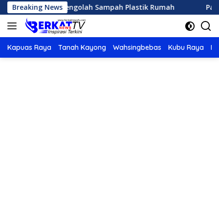
Langsung
 Sederhana Mengolah Sampah Plastik Rumah
Breaking News
Panduan 
ke
konten
Kapuas Raya
Tanah Kayong
Wahsingbebas
Kubu Raya
Po