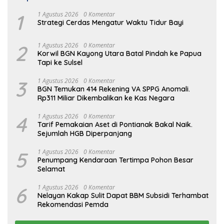
1
1 Agustus 2026
0 Komentar
Strategi Cerdas Mengatur Waktu Tidur Bayi
2
1 Agustus 2026
0 Komentar
Korwil BGN Kayong Utara Batal Pindah ke Papua
Tapi ke Sulsel
3
1 Agustus 2026
0 Komentar
BGN Temukan 414 Rekening VA SPPG Anomali.
Rp311 Miliar Dikembalikan ke Kas Negara
4
1 Agustus 2026
0 Komentar
Tarif Pemakaian Aset di Pontianak Bakal Naik.
Sejumlah HGB Diperpanjang
5
1 Agustus 2026
0 Komentar
Penumpang Kendaraan Tertimpa Pohon Besar
Selamat
6
1 Agustus 2026
0 Komentar
Nelayan Kakap Sulit Dapat BBM Subsidi Terhambat
Rekomendasi Pemda