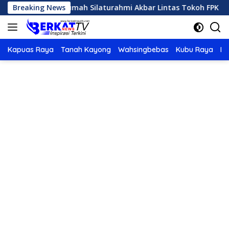
Langsung
lbar Tuan Rumah Silaturahmi Akbar Lintas Tokoh FPK se-Kali
Breaking News
ke
konten
Kapuas Raya
Tanah Kayong
Wahsingbebas
Kubu Raya
Po