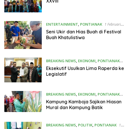
XXVIII
ENTERTAINMENT
,
PONTIANAK
1 Februari
2020
Seni Ukir dan Hias Buah di Festival
Buah Khatulistiwa
BREAKING NEWS
,
EKONOMI
,
PONTIANAK
16 Januari 2020
Eksekutif Usulkan Lima Raperda ke
Legislatif
BREAKING NEWS
,
EKONOMI
,
PONTIANAK
29 September 2019
Kampung Kamboja Sajikan Hiasan
Mural dan Kampung Batik
BREAKING NEWS
,
POLITIK
,
PONTIANAK
19