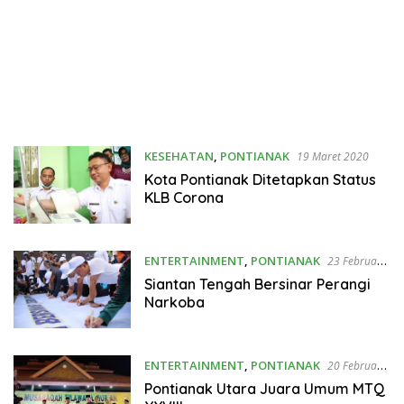
KESEHATAN
,
PONTIANAK
19 Maret 2020
Kota Pontianak Ditetapkan Status
KLB Corona
ENTERTAINMENT
,
PONTIANAK
23 Februari
2020
Siantan Tengah Bersinar Perangi
Narkoba
ENTERTAINMENT
,
PONTIANAK
20 Februari
2020
Pontianak Utara Juara Umum MTQ