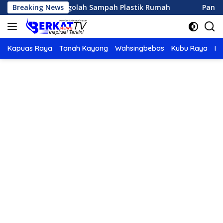
Langsung
erhana Mengolah Sampah Plastik Rumah
Breaking News
Panduan Leng
ke
konten
Kapuas Raya
Tanah Kayong
Wahsingbebas
Kubu Raya
Po