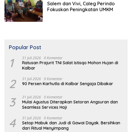
Oktober 2018
Salem dan Vivi, Caleg Perindo
Fokuskan Peningkatan UMKM
Popular Post
1
31 Juli 2026
0 Komentar
Ratusan Prajurit TNI Salat Istisqo Mohon Hujan di
Kalbar
2
31 Juli 2026
0 Komentar
90 Persen Karhutla di Kalbar Sengaja Dibakar
3
31 Juli 2026
0 Komentar
Mulai Agustus Diterapkan Setoran Angsuran dan
Seamless Services Haji
4
31 Juli 2026
0 Komentar
Setop Mabuk dan Judi di Gawai Dayak. Bersihkan
dari Ritual Menyimpang