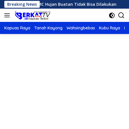
Langsung
in Panas, OMC Hujan Buatan Tidak Bisa Dilakukan
Breaking News
Karh
ke
konten
Kapuas Raya
Tanah Kayong
Wahsingbebas
Kubu Raya
Po