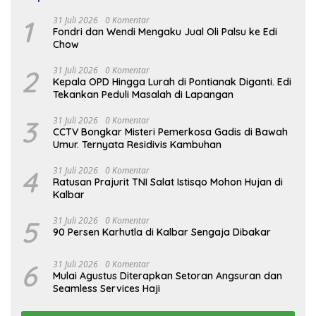
1
31 Juli 2026
0 Komentar
Fondri dan Wendi Mengaku Jual Oli Palsu ke Edi
Chow
2
31 Juli 2026
0 Komentar
Kepala OPD Hingga Lurah di Pontianak Diganti. Edi
Tekankan Peduli Masalah di Lapangan
3
31 Juli 2026
0 Komentar
CCTV Bongkar Misteri Pemerkosa Gadis di Bawah
Umur. Ternyata Residivis Kambuhan
4
31 Juli 2026
0 Komentar
Ratusan Prajurit TNI Salat Istisqo Mohon Hujan di
Kalbar
5
31 Juli 2026
0 Komentar
90 Persen Karhutla di Kalbar Sengaja Dibakar
6
31 Juli 2026
0 Komentar
Mulai Agustus Diterapkan Setoran Angsuran dan
Seamless Services Haji