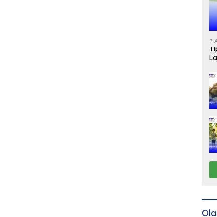
1 
Ti
La
Ola