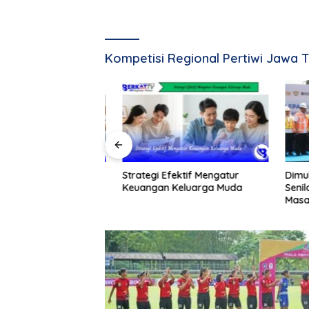
Kompetisi Regional Pertiwi Jawa 
tis Memasak Menu
Strategi Efektif Mengatur
Dimulai 
g
Keuangan Keluarga Muda
Senilai R
Masalah
Jarang T