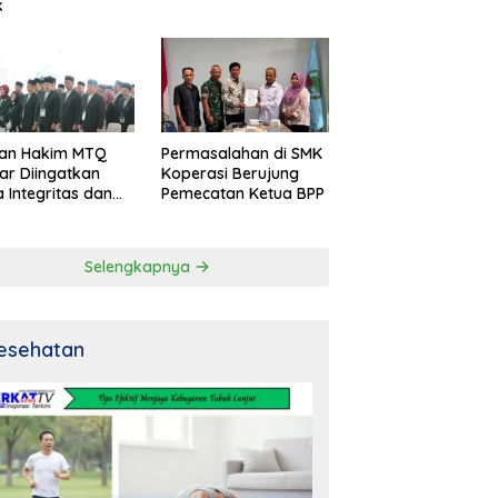
k
an Hakim MTQ
Permasalahan di SMK
ar Diingatkan
Koperasi Berujung
 Integritas dan
Pemecatan Ketua BPP
al
Selengkapnya
esehatan