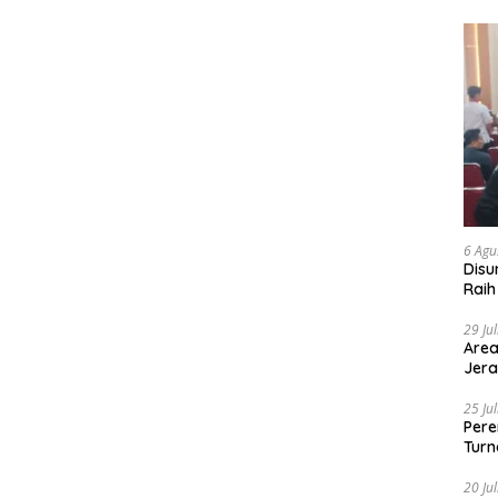
6 Agu
Disu
Raih
29 Ju
Area
Jera
25 Ju
Pere
Turn
20 Ju