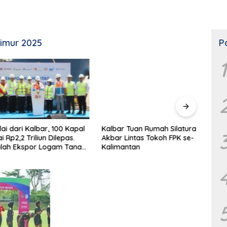
Timur 2025
P
1
dari Kalbar, 100 Kapal
Kalbar Tuan Rumah Silaturahmi
Cara
p2,2 Triliun Dilepas.
Akbar Lintas Tokoh FPK se-
Samp
 Ekspor Logam Tanah
Kalimantan
erselesaikan.