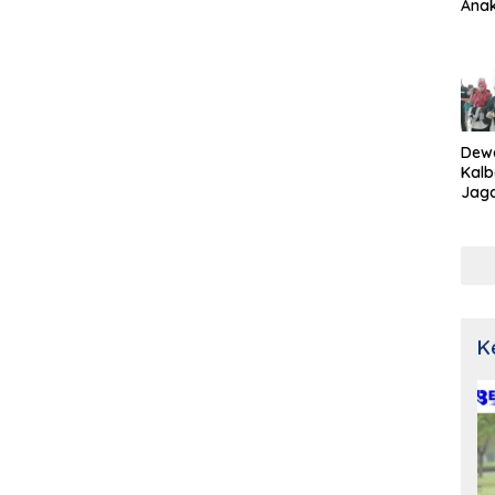
Ana
Dew
Kalb
Jaga
Netr
K