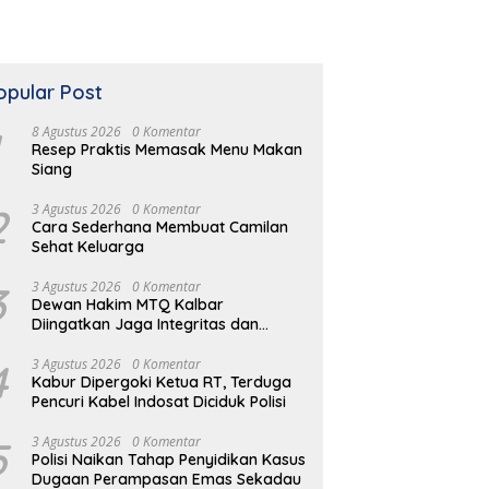
opular Post
8 Agustus 2026
0 Komentar
Resep Praktis Memasak Menu Makan
Siang
2
3 Agustus 2026
0 Komentar
Cara Sederhana Membuat Camilan
Sehat Keluarga
 Sederhana Mengolah
Panduan Lengkap Memilih
K
3
3 Agustus 2026
0 Komentar
ah Plastik Rumah
Asupan Nutrisi Anak
H
Dewan Hakim MTQ Kalbar
D
Diingatkan Jaga Integritas dan
Netral
4
3 Agustus 2026
0 Komentar
Kabur Dipergoki Ketua RT, Terduga
Pencuri Kabel Indosat Diciduk Polisi
5
3 Agustus 2026
0 Komentar
Polisi Naikan Tahap Penyidikan Kasus
Dugaan Perampasan Emas Sekadau