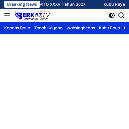
Langsung
Tuan Rumah MTQ XXXV Tahun 2027
Breaking News
Kubu Raya Juara Um
ke
konten
Kapuas Raya
Tanah Kayong
Wahsingbebas
Kubu Raya
Po