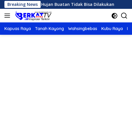
Langsung
Panas, OMC Hujan Buatan Tidak Bisa Dilakukan
Breaking News
Karhut
ke
konten
Kapuas Raya
Tanah Kayong
Wahsingbebas
Kubu Raya
Po