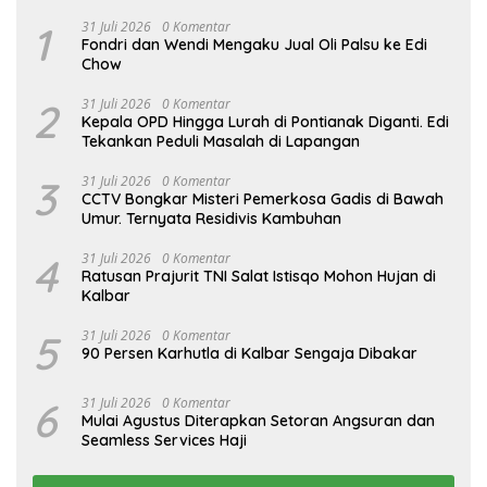
1
31 Juli 2026
0 Komentar
Fondri dan Wendi Mengaku Jual Oli Palsu ke Edi
Chow
2
31 Juli 2026
0 Komentar
Kepala OPD Hingga Lurah di Pontianak Diganti. Edi
Tekankan Peduli Masalah di Lapangan
3
31 Juli 2026
0 Komentar
CCTV Bongkar Misteri Pemerkosa Gadis di Bawah
Umur. Ternyata Residivis Kambuhan
4
31 Juli 2026
0 Komentar
Ratusan Prajurit TNI Salat Istisqo Mohon Hujan di
Kalbar
5
31 Juli 2026
0 Komentar
90 Persen Karhutla di Kalbar Sengaja Dibakar
6
31 Juli 2026
0 Komentar
Mulai Agustus Diterapkan Setoran Angsuran dan
Seamless Services Haji