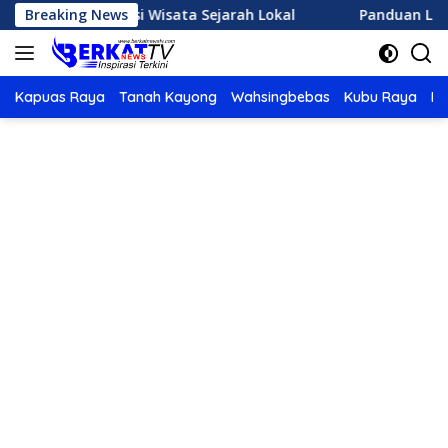
Langsung
ih Destinasi Wisata Sejarah Lokal
Breaking News
Panduan Lengkap M
ke
konten
Kapuas Raya
Tanah Kayong
Wahsingbebas
Kubu Raya
Po