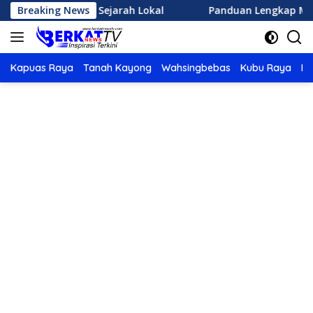
Langsung
inasi Wisata Sejarah Lokal
Breaking News
Panduan Lengkap Memulai 
ke
konten
Kapuas Raya
Tanah Kayong
Wahsingbebas
Kubu Raya
Po