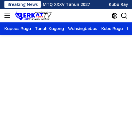
Langsung
 Tuan Rumah MTQ XXXV Tahun 2027
Breaking News
Kubu Raya Juara 
ke
konten
Kapuas Raya
Tanah Kayong
Wahsingbebas
Kubu Raya
Po