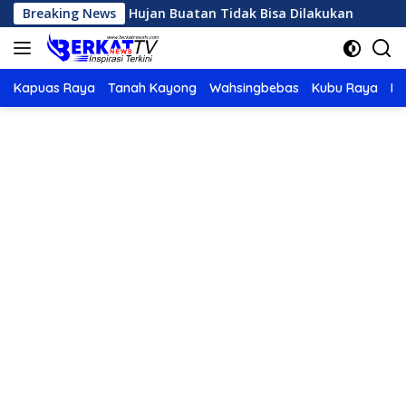
Langsung
Panas, OMC Hujan Buatan Tidak Bisa Dilakukan
Breaking News
Karhut
ke
konten
Kapuas Raya
Tanah Kayong
Wahsingbebas
Kubu Raya
Po