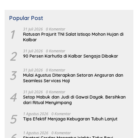
Popular Post
1
31 Juli 2026
0 Komentar
Ratusan Prajurit TNI Salat Istisqo Mohon Hujan di
Kalbar
2
31 Juli 2026
0 Komentar
90 Persen Karhutla di Kalbar Sengaja Dibakar
3
31 Juli 2026
0 Komentar
Mulai Agustus Diterapkan Setoran Angsuran dan
Seamless Services Haji
4
31 Juli 2026
0 Komentar
Setop Mabuk dan Judi di Gawai Dayak. Bersihkan
dari Ritual Menyimpang
5
1 Agustus 2026
0 Komentar
Tips Efektif Menjaga Kebugaran Tubuh Lanjut
1 Agustus 2026
0 Komentar