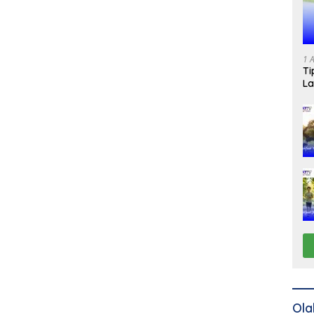
1 
Ti
La
Ola