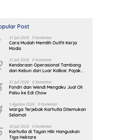
opular Post
31 Juli 2026
0 Komentar
Cara Mudah Memilih Outfit Kerja
Modis
2
31 Juli 2026
0 Komentar
Kendaraan Operasional Tambang
dan Kebun dari Luar Kalbar. Pajak
Kendaraan Hilang
 Cerdas Menata Ruang
Kapolres Kubu Raya Uji
P
3
31 Juli 2026
0 Komentar
 Minimalis
Kelayakan Armada Pemadam
S
Fondri dan Wendi Mengaku Jual Oli
Karhutla
d
Palsu ke Edi Chow
4
5 Agustus 2026
0 Komentar
Warga Terjebak Karhutla Ditemukan
Selamat
5
30 Juli 2026
0 Komentar
Karhutla di Tayan Hilir Hanguskan
Tiga Hektare