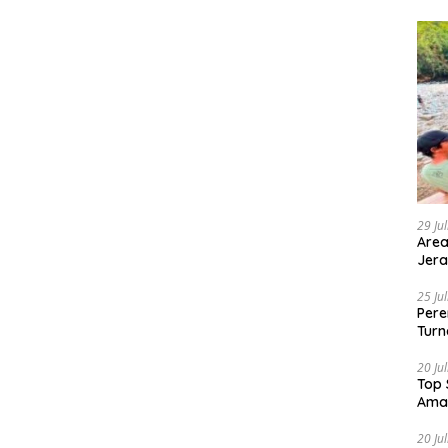
29 Ju
Area
Jera
25 Ju
Pere
Turn
20 Ju
Top 
Ama
20 Ju