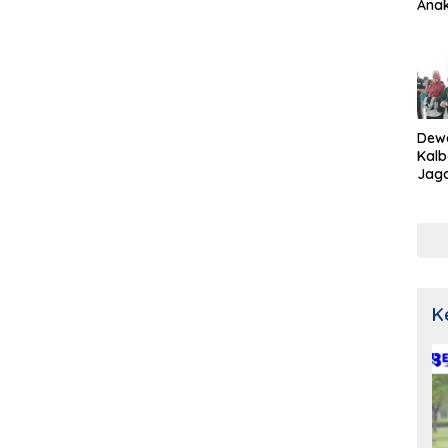
Ana
Dew
Kalb
Jaga
Netr
K