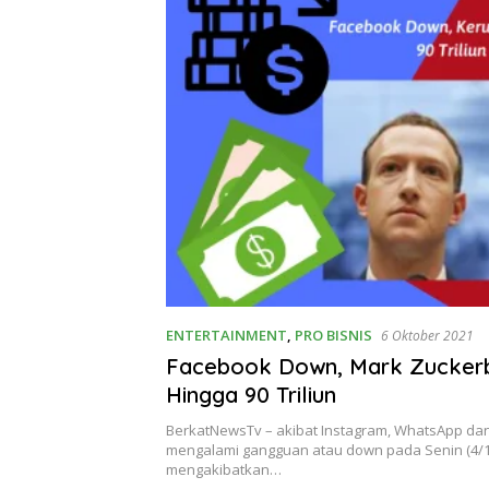
ENTERTAINMENT
,
PRO BISNIS
6 Oktober 2021
Facebook Down, Mark Zuckerb
Hingga 90 Triliun
BerkatNewsTv – akibat Instagram, WhatsApp da
mengalami gangguan atau down pada Senin (4/1
mengakibatkan…