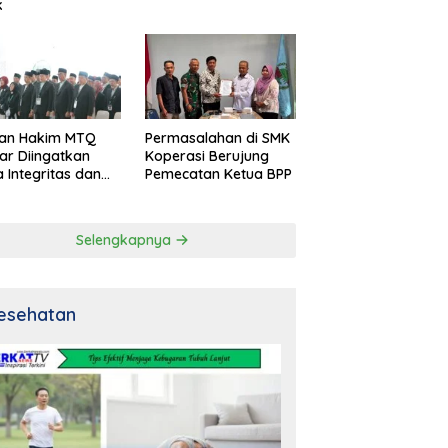
k
an Hakim MTQ
Permasalahan di SMK
ar Diingatkan
Koperasi Berujung
 Integritas dan
Pemecatan Ketua BPP
al
Selengkapnya
esehatan