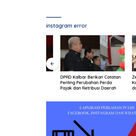
instagram error
bak Karhutla
DPRD Kalbar Berikan Catatan
Zero OD
Selamat
Penting Perubahan Perda
Kalbar M
Pajak dan Retribusi Daerah
dan Kepa