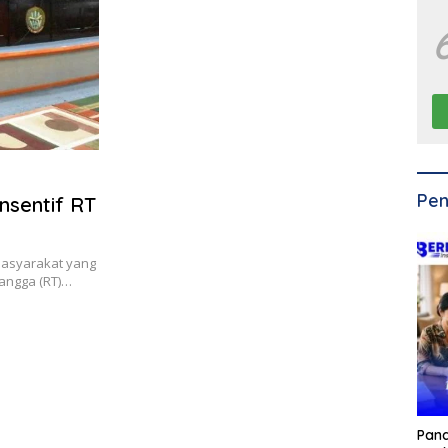
Pen
nsentif RT
 masyarakat yang
tangga (RT)…
Pan