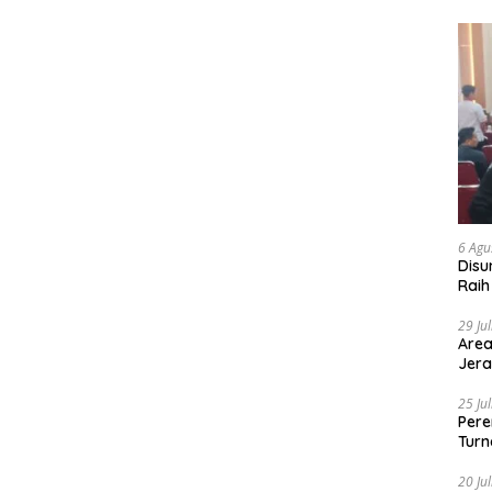
6 Agu
Disu
Raih
29 Ju
Area
Jera
25 Ju
Pere
Turn
20 Ju