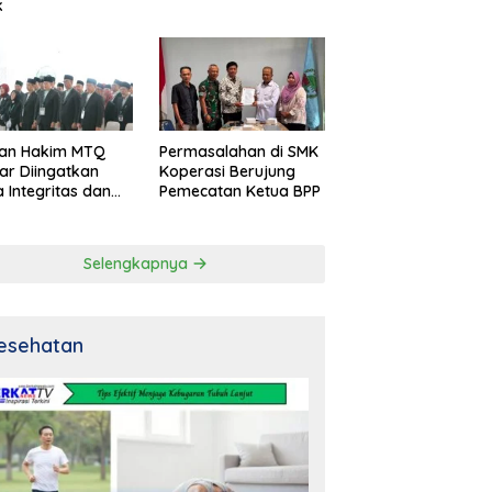
k
an Hakim MTQ
Permasalahan di SMK
ar Diingatkan
Koperasi Berujung
 Integritas dan
Pemecatan Ketua BPP
al
Selengkapnya
esehatan