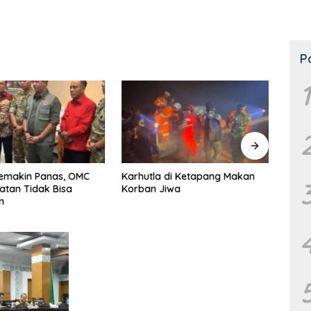
P
1
Semakin Panas, OMC
Karhutla di Ketapang Makan
Firm
atan Tidak Bisa
Korban Jiwa
Potens
n
dan K
MPR