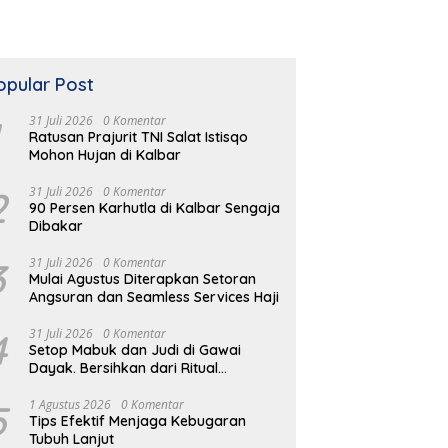
opular Post
31 Juli 2026
0 Komentar
Ratusan Prajurit TNI Salat Istisqo
Mohon Hujan di Kalbar
2
31 Juli 2026
0 Komentar
90 Persen Karhutla di Kalbar Sengaja
Dibakar
an’s Grup Beberkan
K
Disuntik Rp1 Miliar, KONI Kubu
3
31 Juli 2026
0 Komentar
i Hilirisasi Industri Pala
K
Raya Ditekankan Raih Runner
Mulai Agustus Diterapkan Setoran
elapa ke Wakil Ketua
S
Up Porprov
Angsuran dan Seamless Services Haji
4
31 Juli 2026
0 Komentar
Setop Mabuk dan Judi di Gawai
Dayak. Bersihkan dari Ritual
Menyimpang
5
1 Agustus 2026
0 Komentar
Tips Efektif Menjaga Kebugaran
Tubuh Lanjut