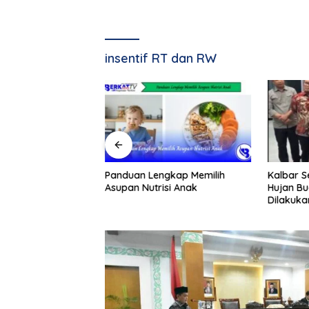
insentif RT dan RW
hana Mengolah
Panduan Lengkap Memilih
Kalbar 
stik Rumah
Asupan Nutrisi Anak
Hujan Bu
Dilakuka