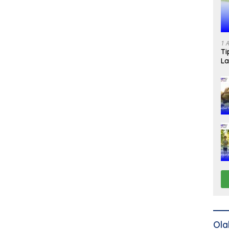
1 
Ti
La
Ola