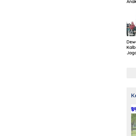
Ana
Dew
Kalb
Jaga
Netr
K