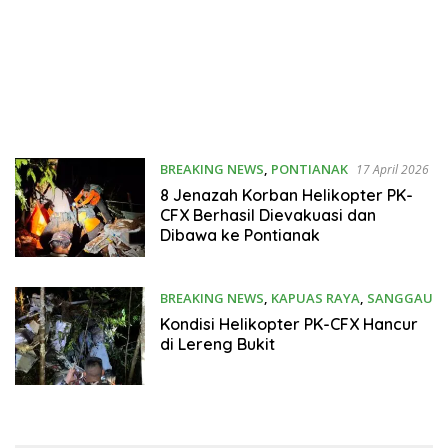
BREAKING NEWS
,
PONTIANAK
17 April 2026
8 Jenazah Korban Helikopter PK-
CFX Berhasil Dievakuasi dan
Dibawa ke Pontianak
BREAKING NEWS
,
KAPUAS RAYA
,
SANGGAU
16 April 2026
Kondisi Helikopter PK-CFX Hancur
di Lereng Bukit