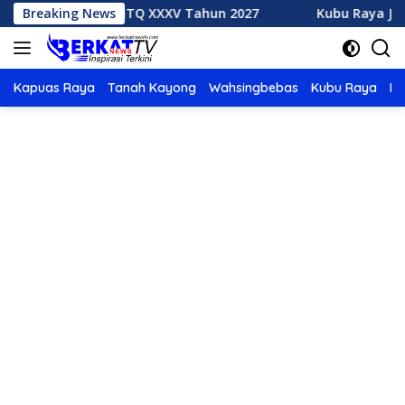
Langsung
an Rumah MTQ XXXV Tahun 2027
Breaking News
Kubu Raya Juara Umum
ke
konten
Kapuas Raya
Tanah Kayong
Wahsingbebas
Kubu Raya
Po