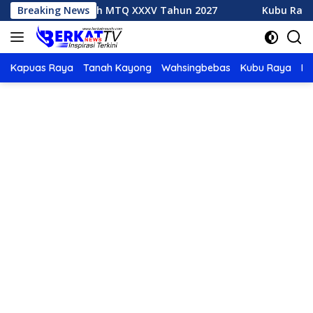
Langsung
k Tuan Rumah MTQ XXXV Tahun 2027
Breaking News
Kubu Raya Juara 
ke
konten
Kapuas Raya
Tanah Kayong
Wahsingbebas
Kubu Raya
Po