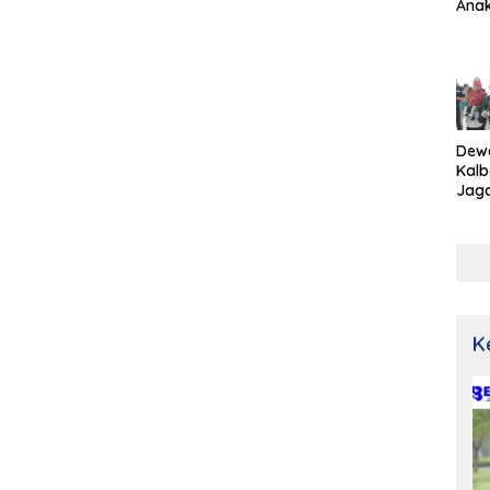
Ana
Dew
Kalb
Jaga
Netr
K