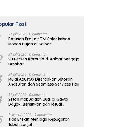
opular Post
31 Juli 2026
0 Komentar
Ratusan Prajurit TNI Salat Istisqo
Mohon Hujan di Kalbar
2
31 Juli 2026
0 Komentar
90 Persen Karhutla di Kalbar Sengaja
Dibakar
KPK Tahan Pimpinan Telkom
R
tik Rp1 Miliar, KONI Kubu
3
31 Juli 2026
0 Komentar
Korupsi Pengadaan Digitalisasi
S
 Ditekankan Raih Runner
Mulai Agustus Diterapkan Setoran
SPBU Pertamina
orprov
Angsuran dan Seamless Services Haji
4
31 Juli 2026
0 Komentar
Setop Mabuk dan Judi di Gawai
Dayak. Bersihkan dari Ritual
Menyimpang
5
1 Agustus 2026
0 Komentar
Tips Efektif Menjaga Kebugaran
Tubuh Lanjut