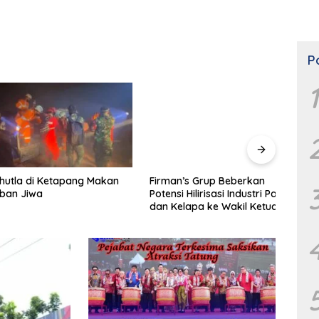
P
1
 di Ketapang Makan
Firman’s Grup Beberkan
Disun
Jiwa
Potensi Hilirisasi Industri Pala
Raya
dan Kelapa ke Wakil Ketua
Up P
MPR