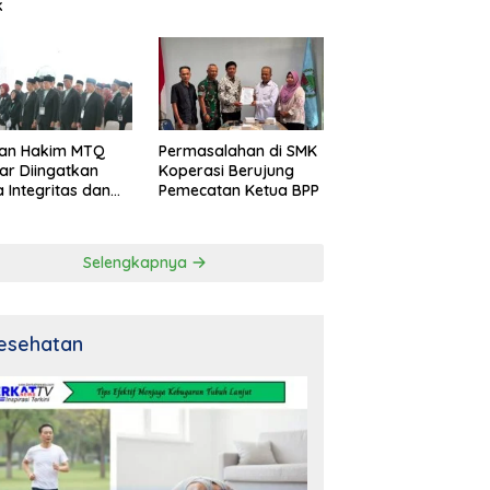
k
an Hakim MTQ
Permasalahan di SMK
ar Diingatkan
Koperasi Berujung
 Integritas dan
Pemecatan Ketua BPP
al
Selengkapnya
esehatan