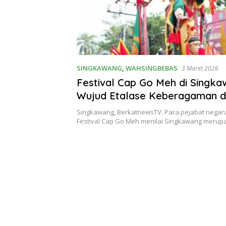
SINGKAWANG
,
WAHSINGBEBAS
3 Maret 2026
Festival Cap Go Meh di Singk
Wujud Etalase Keberagaman 
Perpaduan Budaya
Singkawang, BerkatnewsTV. Para pejabat negara
Festival Cap Go Meh menilai Singkawang meru