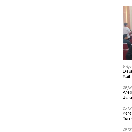
6 Agu
Disu
Raih
29 Ju
Area
Jera
25 Ju
Pere
Turn
20 Ju