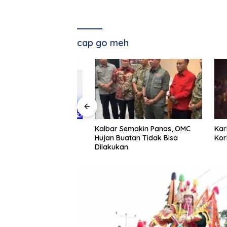
cap go meh
gkap Memilih
Kalbar Semakin Panas, OMC
Karhutla
isi Anak
Hujan Buatan Tidak Bisa
Korban 
Dilakukan