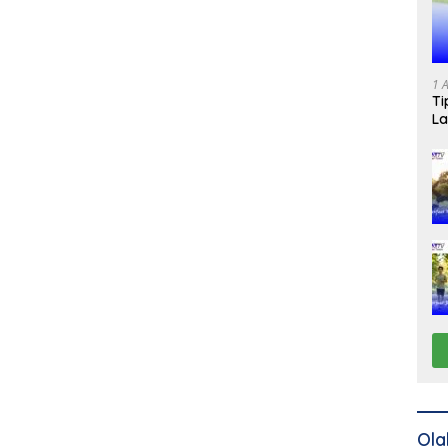
1 
Ti
La
Ola