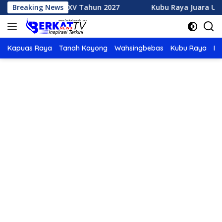
Langsung
MTQ XXXV Tahun 2027
Breaking News
Kubu Raya Juara Umum MTQ XXXI
ke
konten
Kapuas Raya
Tanah Kayong
Wahsingbebas
Kubu Raya
Po