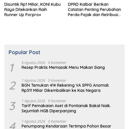
Disuntik Rp1 Miliar, KONI Kubu
DPRD Kalbar Berikan
Raya Ditekankan Raih
Catatan Penting Perubahan
Runner Up Porprov
Perda Pajak dan Retribusi
Daerah
Popular Post
1
8 Agustus 2026
0 Komentar
Resep Praktis Memasak Menu Makan Siang
2
1 Agustus 2026
0 Komentar
BGN Temukan 414 Rekening VA SPPG Anomali.
Rp311 Miliar Dikembalikan ke Kas Negara
3
1 Agustus 2026
0 Komentar
Tarif Pemakaian Aset di Pontianak Bakal Naik.
Sejumlah HGB Diperpanjang
4
1 Agustus 2026
0 Komentar
Penumpang Kendaraan Tertimpa Pohon Besar