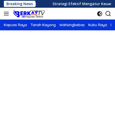
Langsung
Siang
Breaking News
Strategi Efektif Mengatur Keuangan Keluarga 
ke
konten
Kapuas Raya
Tanah Kayong
Wahsingbebas
Kubu Raya
Po