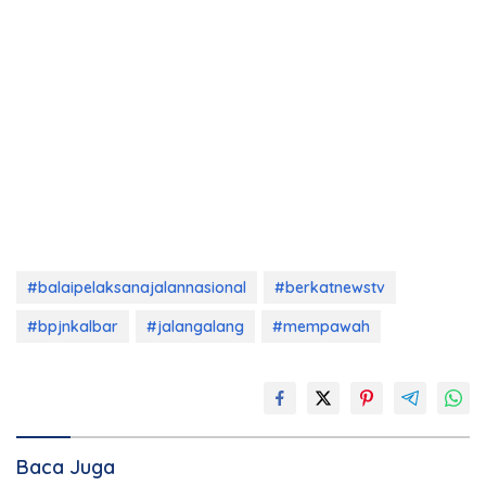
#balaipelaksanajalannasional
#berkatnewstv
#bpjnkalbar
#jalangalang
#mempawah
Baca Juga