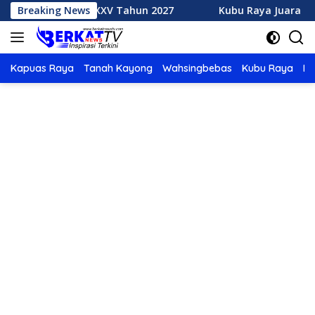
Langsung
 MTQ XXXV Tahun 2027
Breaking News
Kubu Raya Juara Umum MTQ XXX
ke
konten
Kapuas Raya
Tanah Kayong
Wahsingbebas
Kubu Raya
Po