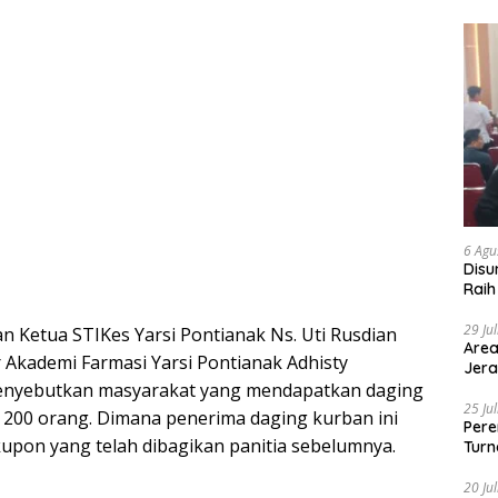
6 Agu
Disu
Raih
29 Ju
n Ketua STIKes Yarsi Pontianak Ns. Uti Rusdian
Area
r Akademi Farmasi Yarsi Pontianak Adhisty
Jera
menyebutkan masyarakat yang mendapatkan daging
25 Ju
 200 orang. Dimana penerima daging kurban ini
Pere
pon yang telah dibagikan panitia sebelumnya.
Turn
20 Ju