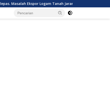
ah Ekspor Logam Tanah Jarang Terselesaikan.
Kalbar Tua