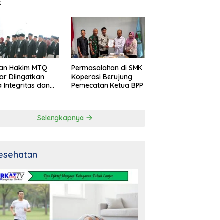
k
an Hakim MTQ
Permasalahan di SMK
ar Diingatkan
Koperasi Berujung
 Integritas dan
Pemecatan Ketua BPP
al
Selengkapnya
esehatan