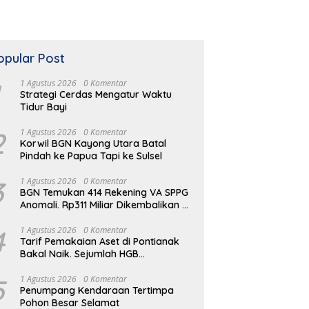
opular Post
1 Agustus 2026
0 Komentar
Strategi Cerdas Mengatur Waktu
Tidur Bayi
2
1 Agustus 2026
0 Komentar
Korwil BGN Kayong Utara Batal
Pindah ke Papua Tapi ke Sulsel
3
1 Agustus 2026
0 Komentar
BGN Temukan 414 Rekening VA SPPG
Anomali. Rp311 Miliar Dikembalikan ke
Kas Negara
4
1 Agustus 2026
0 Komentar
Tarif Pemakaian Aset di Pontianak
Bakal Naik. Sejumlah HGB
Diperpanjang
5
1 Agustus 2026
0 Komentar
Penumpang Kendaraan Tertimpa
Pohon Besar Selamat