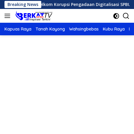
Langsung
pinan Telkom Korupsi Pengadaan Digitalisasi SPBU Pertamina
Breaking News
ke
konten
Kapuas Raya
Tanah Kayong
Wahsingbebas
Kubu Raya
Po