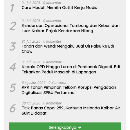
1
31 Juli 2026
0 Komentar
Cara Mudah Memilih Outfit Kerja Modis
2
31 Juli 2026
0 Komentar
Kendaraan Operasional Tambang dan Kebun dari
Luar Kalbar. Pajak Kendaraan Hilang
3
31 Juli 2026
0 Komentar
Fondri dan Wendi Mengaku Jual Oli Palsu ke Edi
Chow
4
31 Juli 2026
0 Komentar
Kepala OPD Hingga Lurah di Pontianak Diganti. Edi
Tekankan Peduli Masalah di Lapangan
5
6 Agustus 2026
0 Komentar
KPK Tahan Pimpinan Telkom Korupsi Pengadaan
Digitalisasi SPBU Pertamina
6
30 Juli 2026
0 Komentar
Titik Panas Capai 259, Karhutla Melanda Kalbar Air
Sulit Didapat
Selengkapnya