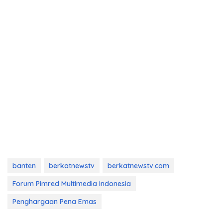
banten
berkatnewstv
berkatnewstv.com
Forum Pimred Multimedia Indonesia
Penghargaan Pena Emas