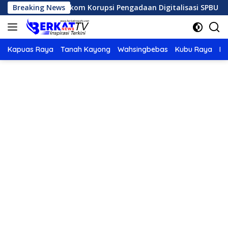
Langsung
pinan Telkom Korupsi Pengadaan Digitalisasi SPBU Pertamina
Breaking News
ke
konten
Kapuas Raya
Tanah Kayong
Wahsingbebas
Kubu Raya
Po