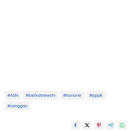
#ASN
#berkatnewstv
#honorer
#pppk
#sanggau