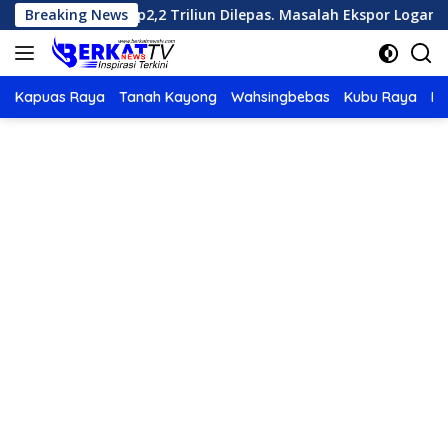
Langsung
l Senilai Rp2,2 Triliun Dilepas. Masalah Ekspor Logam Tanah Jar
Breaking News
ke
konten
Kapuas Raya
Tanah Kayong
Wahsingbebas
Kubu Raya
Po