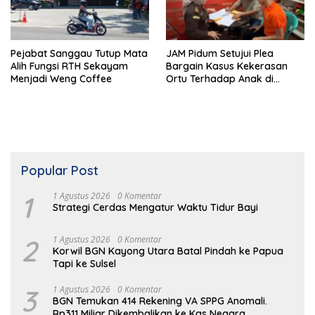
Pejabat Sanggau Tutup Mata
JAM Pidum Setujui Plea
Alih Fungsi RTH Sekayam
Bargain Kasus Kekerasan
Menjadi Weng Coffee
Ortu Terhadap Anak di
Sekadau
Popular Post
1
1 Agustus 2026
0 Komentar
Strategi Cerdas Mengatur Waktu Tidur Bayi
2
1 Agustus 2026
0 Komentar
Korwil BGN Kayong Utara Batal Pindah ke Papua
Tapi ke Sulsel
3
1 Agustus 2026
0 Komentar
BGN Temukan 414 Rekening VA SPPG Anomali.
Rp311 Miliar Dikembalikan ke Kas Negara