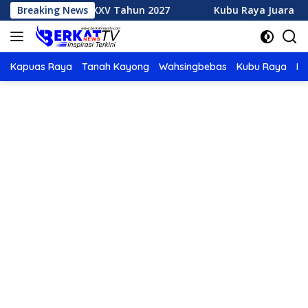
Langsung
 MTQ XXXV Tahun 2027
Breaking News
Kubu Raya Juara Umum MTQ XXX
ke
konten
Kapuas Raya
Tanah Kayong
Wahsingbebas
Kubu Raya
Po