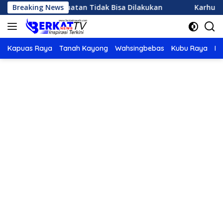
Langsung
ujan Buatan Tidak Bisa Dilakukan
Breaking News
Karhutla di Ketapa
ke
konten
Kapuas Raya
Tanah Kayong
Wahsingbebas
Kubu Raya
Po