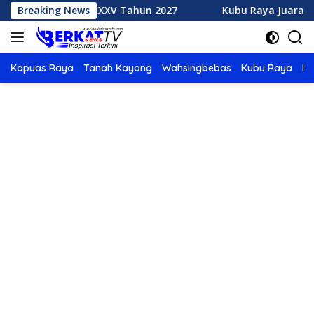
Langsung
h MTQ XXXV Tahun 2027
Breaking News
Kubu Raya Juara Umum MTQ XX
ke
konten
Kapuas Raya
Tanah Kayong
Wahsingbebas
Kubu Raya
Po