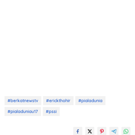
#berkatnewstv
#erickthohir
#pialadunia
#pialaduniau17
#pssi