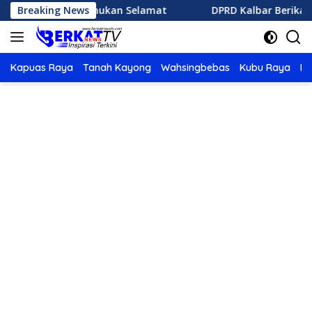
Langsung
la Ditemukan Selamat
Breaking News
DPRD Kalbar Berikan Catatan Pe
ke
konten
Kapuas Raya
Tanah Kayong
Wahsingbebas
Kubu Raya
Po