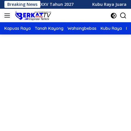
Langsung
h MTQ XXXV Tahun 2027
Breaking News
Kubu Raya Juara Umum MTQ XXX
ke
konten
Kapuas Raya
Tanah Kayong
Wahsingbebas
Kubu Raya
Po