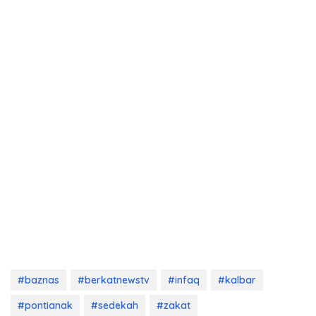
#baznas
#berkatnewstv
#infaq
#kalbar
#pontianak
#sedekah
#zakat