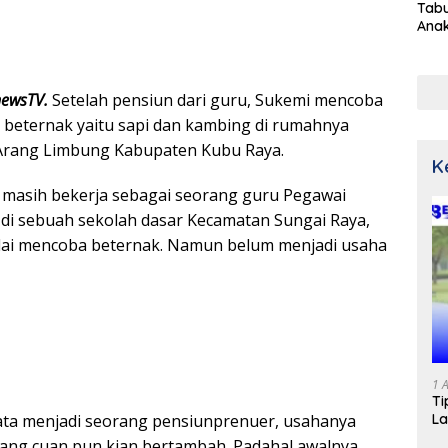
Tabu
Ana
newsTV.
Setelah pensiun dari guru, Sukemi mencoba
 beternak yaitu sapi dan kambing di rumahnya
 Arang Limbung Kabupaten Kubu Raya.
K
 masih bekerja sebagai seorang guru Pegawai
) di sebuah sekolah dasar Kecamatan Sungai Raya,
ai mencoba beternak. Namun belum menjadi usaha
1 
Ti
La
yata menjadi seorang pensiunprenuer, usahanya
ng cuan pun kian bertambah. Padahal awalnya