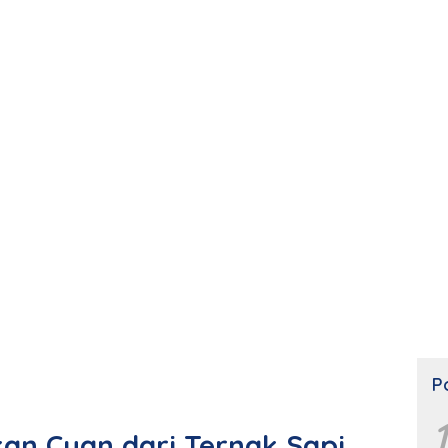
P
1
kan Cuan dari Ternak Sapi