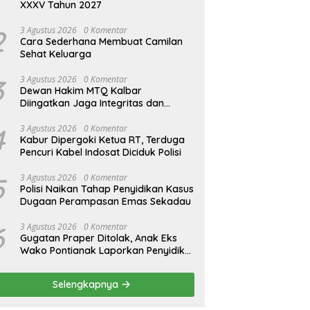
XXXV Tahun 2027
2
3 Agustus 2026
0 Komentar
Cara Sederhana Membuat Camilan
Sehat Keluarga
3
3 Agustus 2026
0 Komentar
Dewan Hakim MTQ Kalbar
Diingatkan Jaga Integritas dan
Netral
4
3 Agustus 2026
0 Komentar
Kabur Dipergoki Ketua RT, Terduga
Pencuri Kabel Indosat Diciduk Polisi
5
3 Agustus 2026
0 Komentar
Polisi Naikan Tahap Penyidikan Kasus
Dugaan Perampasan Emas Sekadau
6
3 Agustus 2026
0 Komentar
Gugatan Praper Ditolak, Anak Eks
Wako Pontianak Laporkan Penyidik
ke Mabes Polri
Selengkapnya