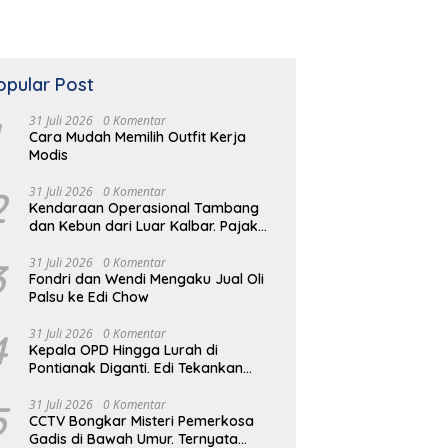
opular Post
31 Juli 2026
0 Komentar
Cara Mudah Memilih Outfit Kerja
Modis
2
31 Juli 2026
0 Komentar
Kendaraan Operasional Tambang
dan Kebun dari Luar Kalbar. Pajak
Kendaraan Hilang
3
31 Juli 2026
0 Komentar
Fondri dan Wendi Mengaku Jual Oli
Palsu ke Edi Chow
4
31 Juli 2026
0 Komentar
Kepala OPD Hingga Lurah di
Pontianak Diganti. Edi Tekankan
Peduli Masalah di Lapangan
5
31 Juli 2026
0 Komentar
CCTV Bongkar Misteri Pemerkosa
Gadis di Bawah Umur. Ternyata