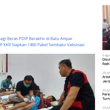
Bagi Beras PDIP Berakhir di Batu Ampar
P KKR Siapkan 1400 Paket Sembako Vaksinasi
6 Agu
Disu
Raih
29 Ju
Area
Jera
25 Ju
Pere
Turn
20 Ju