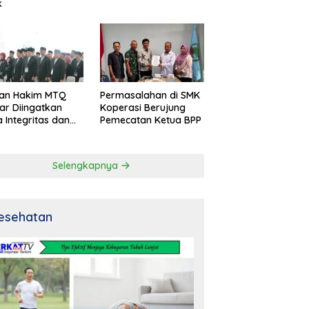
k
an Hakim MTQ
Permasalahan di SMK
ar Diingatkan
Koperasi Berujung
 Integritas dan
Pemecatan Ketua BPP
al
Selengkapnya
esehatan