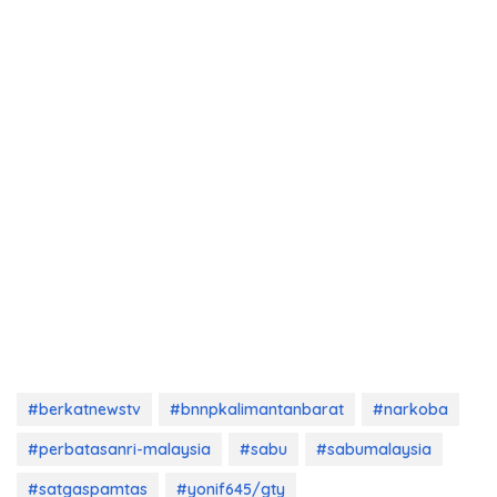
#berkatnewstv
#bnnpkalimantanbarat
#narkoba
#perbatasanri-malaysia
#sabu
#sabumalaysia
#satgaspamtas
#yonif645/gty