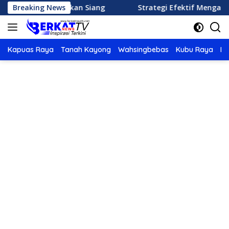
Langsung
enu Makan Siang
Breaking News
Strategi Efektif Mengatur Keuangan
ke
konten
Kapuas Raya
Tanah Kayong
Wahsingbebas
Kubu Raya
Po