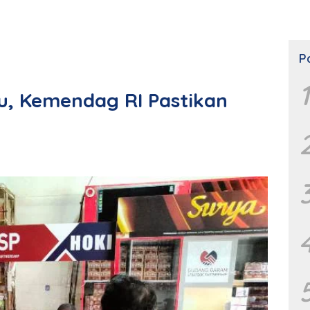
P
1
u, Kemendag RI Pastikan