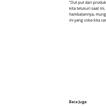
“Out put dari produk
kita telusuri saat i
hambatannya, mungki
ini yang coba kita ca
Baca Juga: