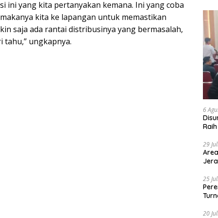
si ini yang kita pertanyakan kemana. Ini yang coba
ni, makanya kita ke lapangan untuk memastikan
n saja ada rantai distribusinya yang bermasalah,
ri tahu,” ungkapnya.
6 Agu
Disu
Raih
29 Ju
Area
Jera
25 Ju
Pere
Turn
20 Ju