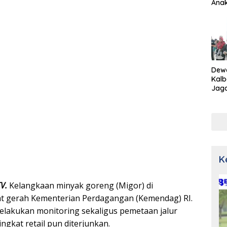
Ana
Dew
Kalb
Jaga
Netr
K
TV.
Kelangkaan minyak goreng (Migor) di
 gerah Kementerian Perdagangan (Kemendag) RI.
lakukan monitoring sekaligus pemetaan jalur
tingkat retail pun diterjunkan.