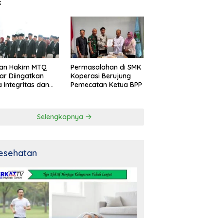
k
an Hakim MTQ
Permasalahan di SMK
ar Diingatkan
Koperasi Berujung
 Integritas dan
Pemecatan Ketua BPP
al
Selengkapnya
esehatan