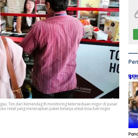
Pen
au, Tim dari Kemendag RI monitoring ketersediaan migor di pasar
ko retail yang menerapkan paket belanja untuk bisa beli migor
Pan