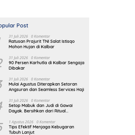
opular Post
31 Juli 2026
0 Komentar
Ratusan Prajurit TNI Salat Istisqo
Mohon Hujan di Kalbar
2
31 Juli 2026
0 Komentar
90 Persen Karhutla di Kalbar Sengaja
Dibakar
3
31 Juli 2026
0 Komentar
Mulai Agustus Diterapkan Setoran
Angsuran dan Seamless Services Haji
4
31 Juli 2026
0 Komentar
Setop Mabuk dan Judi di Gawai
Dayak. Bersihkan dari Ritual
Menyimpang
5
1 Agustus 2026
0 Komentar
Tips Efektif Menjaga Kebugaran
Tubuh Lanjut