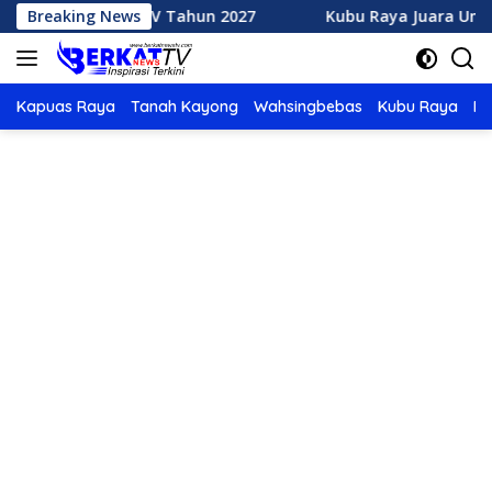
Langsung
TQ XXXV Tahun 2027
Breaking News
Kubu Raya Juara Umum MTQ XXXIV 
ke
konten
Kapuas Raya
Tanah Kayong
Wahsingbebas
Kubu Raya
Po