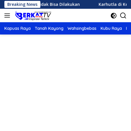
Langsung
uatan Tidak Bisa Dilakukan
Breaking News
Karhutla di Ketapang Maka
ke
konten
Kapuas Raya
Tanah Kayong
Wahsingbebas
Kubu Raya
Po