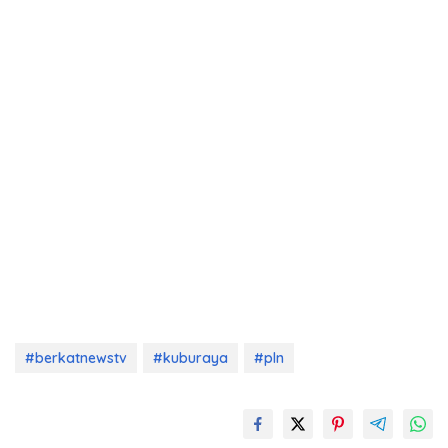
#berkatnewstv
#kuburaya
#pln